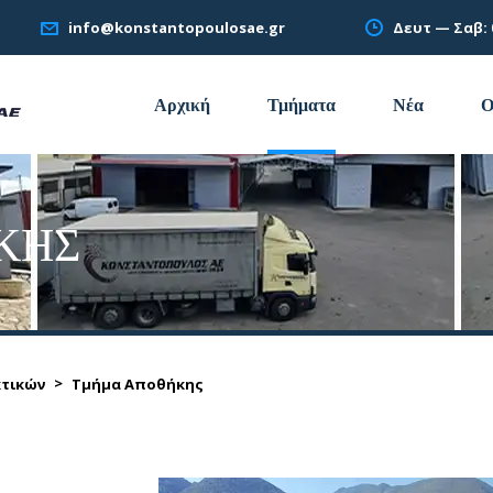
Δευτ — Σαβ: 0
info@konstantopoulosae.gr
Αρχική
Τμήματα
Νέα
Ο
ΚΗΣ
>
κτικών
Τμήμα Αποθήκης