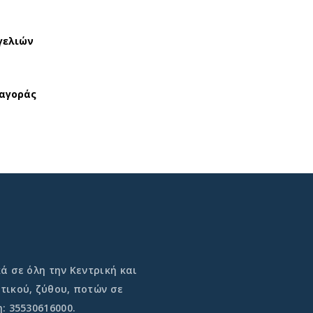
γελιών
 αγοράς
ά σε όλη την Κεντρική και
τικού, ζύθου, ποτών σε
: 35530616000.